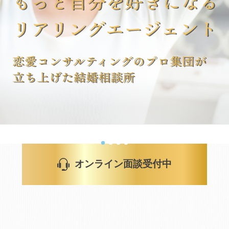
マネージャー婚活
コミットします。
婚活で失敗したくない。
理由はリアリングエージェントの運営にあった。
費用より結果を優先したい方向けプラン。
詳しくはこちら >
無料でオンライン面談予約する
月に2名まで限定になります。
オンライン面談受付中