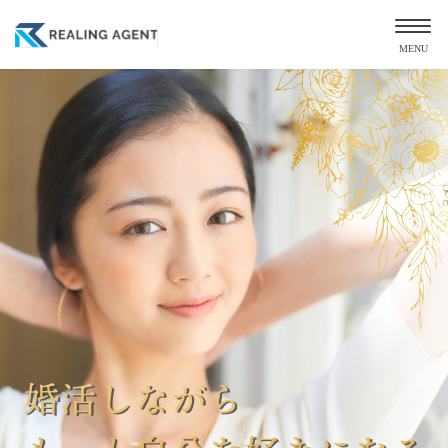
MENU
VIP PLAN専属
出逢いへ100%