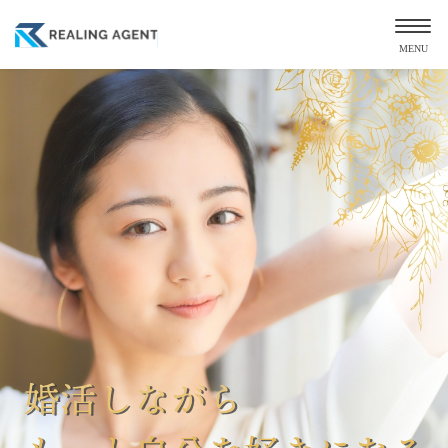
MENU
VIP PLAN専属
出逢いへ100%