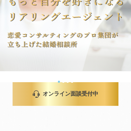
マネージャー婚活
コミットします。
婚活で失敗したくない。
理由はリアリングエージェントの運営にあった。
費用より結果を優先したい方向けプラン。
詳しくはこちら >
無料でオンライン面談予約する
月に2名まで限定になります。
オンライン面談受付中