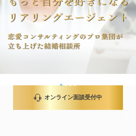
マネージャー婚活
コミットします。
婚活で失敗したくない。
理由はリアリングエージェントの運営にあった。
費用より結果を優先したい方向けプラン。
詳しくはこちら >
無料でオンライン面談予約する
月に2名まで限定になります。
オンライン面談受付中