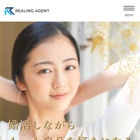
MENU
VIP PLAN専属
出逢いへ100%