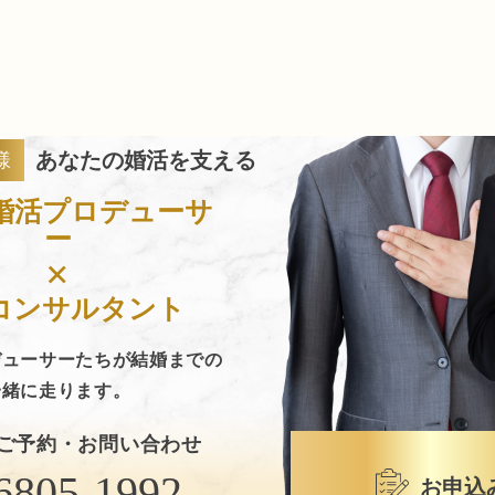
あなたの婚活を支える
様
婚活プロデューサ
ー
×
コンサルタント
デューサーたちが結婚までの
一緒に走ります。
ご予約・お問い合わせ
6805-1992
お申込