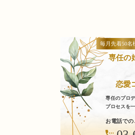
毎月先着50名
専任の
恋愛
専任のプロ
プロセスを
お電話での
03-